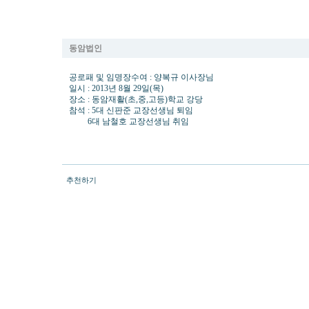
동암재활(초,중,고등)학교 5대,6대교장 이취임식
동암법인
공로패 및 임명장수여 : 양복규 이사장님
일시 : 2013년 8월 29일(목)
장소 : 동암재활(초,중,고등)학교 강당
참석 : 5대 신판준 교장선생님 퇴임
6대 남철호 교장선생님 취임
추천하기