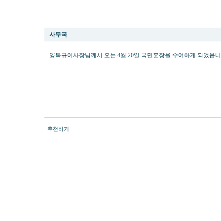
양복규박사님 국민훈장 수상(4월20일)
사무국
양복규이사장님께서 오는 4월 20일 국민훈장을 수여하게 되었읍니
추천하기