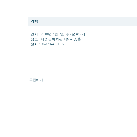
동암 양복규 자서전 서울 출판기념회(4.7 오후7시)
약방
일시 : 2010년 4월 7일(수) 오후 7시
장소 : 세종문화회관 1층 세종홀
전화 : 02-735-4111~3
추천하기