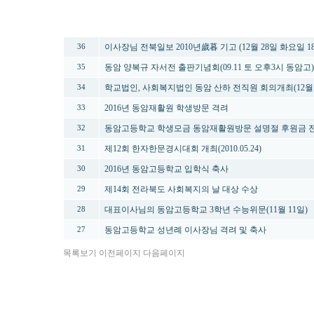
번호
제목
이사장님 전북일보 2010년歲暮 기고 (12월 28일 화요일 1
36
동암 양복규 자서전 출판기념회(09.11 토 오후3시 동암고)
35
학교법인, 사회복지법인 동암 산하 전직원 회의개최(12월1
34
2016년 동암재활원 학생방문 격려
33
동암고등학교 학생모금 동암재활원방문 설명절 후원금 
32
제12회 한자한문경시대회 개최(2010.05.24)
31
2016년 동암고등학교 입학식 축사
30
제14회 전라북도 사회복지의 날 대상 수상
29
대표이사님의 동암고등학교 3학년 수능위문(11월 11일)
28
동암고등학교 성년례 이사장님 격려 및 축사
27
목록보기
이전페이지
다음페이지