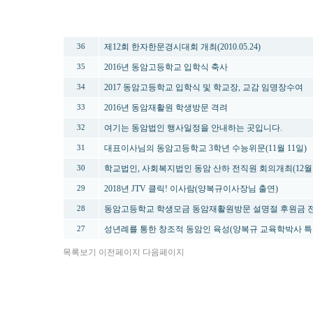
번호
제목
제12회 한자한문경시대회 개최(2010.05.24)
36
2016년 동암고등학교 입학식 축사
35
2017 동암고등학교 입학식 및 학교장, 교감 임명장수여
34
2016년 동암재활원 학생방문 격려
33
여기는 동암법인 행사일정을 안내하는 곳입니다.
32
대표이사님의 동암고등학교 3학년 수능위문(11월 11일)
31
학교법인, 사회복지법인 동암 산하 전직원 회의개최(12월1
30
2018년 JTV 클릭! 이사람(양복규이사장님 출연)
29
동암고등학교 학생모금 동암재활원방문 설명절 후원금 
28
성년례를 통한 창조적 동암인 육성(양복규 교육학박사 특
27
목록보기
이전페이지
다음페이지